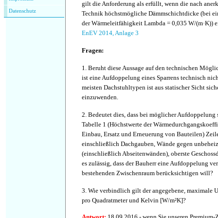
gilt die Anforderung als erfüllt, wenn die nach ane
Datenschutz
Technik höchstmögliche Dämmschichtdicke (bei e
der Wärmeleitfähigkeit Lambda = 0,035 W/(m·K)) ei
EnEV 2014, Anlage 3
Fragen:
1. Beruht diese Aussage auf den technischen Mögli
ist eine Aufdoppelung eines Sparrens technisch nic
meisten Dachstuhltypen ist aus statischer Sicht sic
einzuwenden.
2. Bedeutet dies, dass bei möglicher Aufdoppelung 
Tabelle 1 (Höchstwerte der Wärmedurchgangskoeffi
Einbau, Ersatz und Erneuerung von Bauteilen) Zeil
einschließlich Dachgauben, Wände gegen unbehei
(einschließlich Abseitenwänden), oberste Geschossd
es zulässig, dass der Bauherr eine Aufdoppelung ve
bestehenden Zwischenraum berücksichtigen will?
3. Wie verbindlich gilt der angegebene, maximale 
pro Quadratmeter und Kelvin [W/m²K]?
Antwort:
18.09.2016 - wenn Sie unseren Premium-