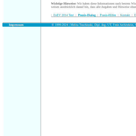
Wichtige Hinweise:
Wir haben diese Informationen nach bestem Wisse
weisen ausdrücklich darauf hin, dass alle Angaben und Hinweise ohn
|
EnEV 2014 Text
|
Praxis-Dialog
|
Praxis-Hilfen
|
Kontakt
|
D
.
Impressum
© 1999-2024 | Melita Tuschinski, Dipl.-Ing./UT, Freie Architektin, S