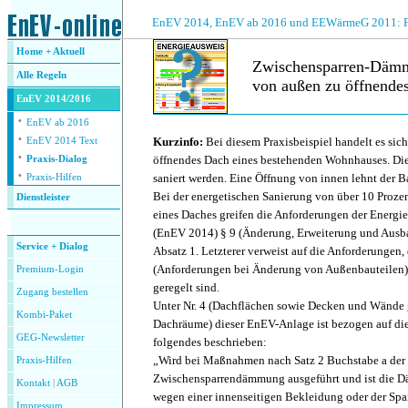
.
EnEV 2014, EnEV ab 2016 und EEWärmeG 2011: Fra
Home + Aktuell
Zwischensparren-Dämm
Alle
Regeln
von außen zu öffnende
EnEV 2014/2016
·
.
EnEV ab 2016
·
Kurzinfo:
Bei diesem Praxisbeispiel handelt es sic
EnEV 2014 Text
·
öffnendes Dach eines bestehenden Wohnhauses. Dies
Praxis-Dialog
·
saniert werden. Eine Öffnung von innen lehnt der B
Praxis-Hilfen
Bei der energetischen Sanierung von über 10 Proze
Dienstleister
eines Daches greifen die Anforderungen der Energi
.
(EnEV 2014) § 9 (Änderung, Erweiterung und Aus
Service + Dialog
Absatz 1. Letzterer verweist auf die Anforderungen, 
(Anforderungen bei Änderung von Außenbauteilen)
Premium-Login
geregelt sind.
Zugang bestellen
Unter Nr. 4 (Dachflächen sowie Decken und Wände
Kombi-Paket
Dachräume) dieser EnEV-Anlage ist bezogen auf di
GEG-Newsletter
folgendes beschrieben:
„Wird bei Maßnahmen nach Satz 2 Buchstabe a der
Praxis-Hilfen
Zwischensparrendämmung ausgeführt und ist die 
Kontakt
|
AGB
wegen einer innenseitigen Bekleidung oder der Spa
Impressum