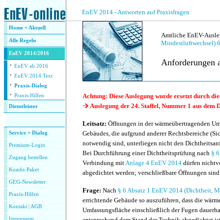
.
EnEV 2014 - Antworten auf Praxisfragen
Home + Aktuell
Amtliche EnEV-Ausleg
Alle
Regeln
Mindestluftwechsel) 6
EnEV 2014/2016
Anforderungen a
·
EnEV ab 2016
·
EnEV 2014 Text
·
Praxis-Dialog
·
Achtung: Diese Auslegung wurde ersetzt durch die
Praxis-Hilfen
Auslegung der 24. Staffel, Nummer 1 aus dem D
Dienstleister
.
Leitsatz:
Öffnungen in der wärmeübertragenden Umf
Gebäudes, die aufgrund anderer Rechtsbereiche (Sic
Service + Dialog
notwendig sind, unterliegen nicht den Dichtheitsa
Premium-Login
Bei Durchführung einer Dichtheitsprüfung nach
§ 6
Zugang bestellen
Verbindung mit
Anlage 4 EnEV 2014
dürfen nichtv
Kombi-Paket
abgedichtet werden; verschließbare Öffnungen sind
GEG-Newsletter
Frage:
Nach
§ 6 Absatz 1 EnEV 2014 (
Dichtheit, M
Praxis-Hilfen
errichtende Gebäude so auszuführen, dass die wärm
Kontakt
|
AGB
Umfassungsfläche einschließlich der Fugen dauerha
Impressum
entsprechend dem Stand der Technik abgedichtet ist