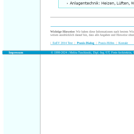
.
Wichtige Hinweise:
Wir haben diese Informationen nach bestem Wisse
weisen ausdrücklich darauf hin, dass alle Angaben und Hinweise ohn
|
EnEV 2014 Text
|
Praxis-Dialog
|
Praxis-Hilfen
|
Kontakt
.
Impressum
© 1999-2024 | Melita Tuschinski, Dipl.-Ing./UT, Freie Architektin, S