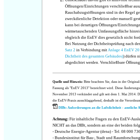
Öffnungen/Einrichtungen verschließbar aus
Rauchabzugsöffnungen sind in der Regel g
zweckdienliche Detektion oder manuell gest
kann bei derartigen Öffnungen/Einrichtunge
wärmetauschenden Umfassungsfläche hinreic
obgleich die EnEV dies gesetzlich nicht ford
Bei Nutzung der Dichtheitsprüfung nach de
Satz 2
in Verbindung mit
Anlage 4 EnEV 201
Dichtheit des gesamten Gebäudes)
) dürfen 
abgedichtet werden. Verschließbare Öffnung
Quelle und Hinweis:
Bitte beachten Sie, dass in der Origin
Fassung als "EnEV 2013" bezeichnet wird. Diese Änderung
November 2013 verkündet und gilt seit dem 1. Mai 2014. Die
die EnEV-Praxis ausschlaggebend, deshalb ist die Verordnu
DIBt: Anforderungen an die Luftdichtheit - amtliche 
Achtung:
Für inhaltliche Fragen zu den EnEV-Ausl
NICHT an das DIBt, sondern an eine der beiden fol
- Deutsche Energie-Agentur (dena) - Tel. 08 000 73
- Bundesinstitut für Bau-, Stadt und Raumforschun