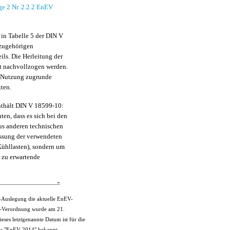
e 2 Nr. 2.2.2 EnEV
in Tabelle 5 der DIN V
 zugehörigen
ls. Die Herleitung der
nt nachvollzogen werden.
e Nutzung zugrunde
iten.
nthält DIN V 18599-10:
ten, dass es sich bei den
us anderen technischen
ssung der verwendeten
Kühllasten), sondern um
g zu erwartende
al-Auslegung die aktuelle EnEV-
s-Verordnung wurde am 21.
ses letztgenannte Datum ist für die
als "EnEV 2014" bekannt: