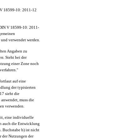
N V 18599-10: 2011-12
 DIN V 18599-10: 2011-
lgemeinen
t und verwendet werden.
hlten Angaben zu
. Steht bei der
utzung einer Zone noch
 verfahren."
rtlaut auf eine
lung der typisierten
7 sieht die
e anwendet, muss die
en verwenden.
t, eine individuelle
ch auch die Entwicklung
 Buchstabe b) ist nicht
r der Nutzungen der