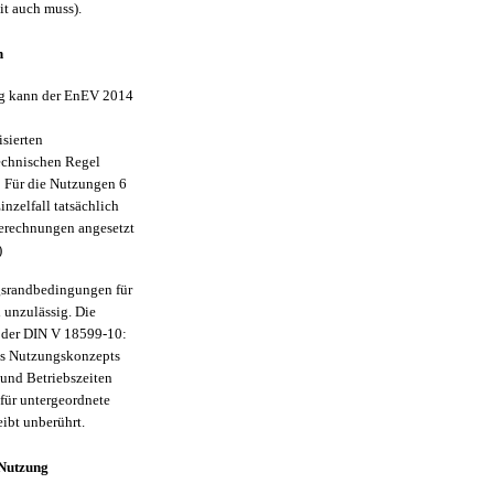
t auch muss).
n
g kann der EnEV 2014
sierten
echnischen Regel
 Für die Nutzungen 6
nzelfall tatsächlich
erechnungen angesetzt
)
srandbedingungen für
 unzulässig. Die
5 der DIN V 18599-10:
es Nutzungskonzepts
 und Betriebszeiten
für untergeordnete
bt unberührt.
 Nutzung