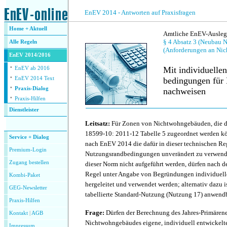
.
EnEV 2014 - Antworten auf Praxisfragen
Home + Aktuell
Amtliche EnEV-Auslegu
§ 4 Absatz 3 (Neubau 
Alle
Regeln
(Anforderungen an Ni
EnEV 2014/2016
·
Mit individuelle
EnEV ab 2016
·
EnEV 2014 Text
bedingungen für
·
Praxis-Dialog
nachweisen
·
Praxis-Hilfen
Dienstleister
.
Leitsatz:
Für Zonen von Nichtwohngebäuden, die 
18599-10: 2011-12 Tabelle 5 zugeordnet werden kö
Service + Dialog
nach EnEV 2014 die dafür in dieser technischen R
Premium-Login
Nutzungsrandbedingungen unverändert zu verwende
Zugang bestellen
dieser Norm nicht aufgeführt werden, dürfen nach
Regel unter Angabe von Begründungen individuel
Kombi-Paket
hergeleitet und verwendet werden; alternativ dazu i
GEG-Newsletter
tabellierte Standard-Nutzung (Nutzung 17) anwendb
Praxis-Hilfen
Frage:
Dürfen der Berechnung des Jahres-Primärene
Kontakt
|
AGB
Nichtwohngebäudes eigene, individuell entwickelt
Impressum