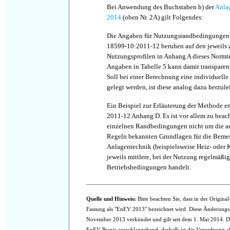
Bei Anwendung des Buchstaben b) der
Anlag
2014
(oben Nr. 2A) gilt Folgendes:
Die Angaben für Nutzungsrandbedingungen 
18599-10:2011-12 beruhen auf den jeweils
Nutzungsprofilen in Anhang A dieses Normtei
Angaben in Tabelle 5 kann damit transpare
Soll bei einer Berechnung eine individuell
gelegt werden, ist diese analog dazu herzule
Ein Beispiel zur Erläuterung der Methode e
2011-12 Anhang D. Es ist vor allem zu beach
einzelnen Randbedingungen nicht um die a
Regeln bekannten Grundlagen für die Beme
Anlagentechnik (beispielsweise Heiz- oder 
jeweils mittlere, bei der Nutzung regelmäßi
Betriebsbedingungen handelt.
Quelle und Hinweis:
Bitte beachten Sie, dass in der Origin
Fassung als "EnEV 2013" bezeichnet wird. Diese Änderung
November 2013 verkündet und gilt seit dem 1. Mai 2014. Die
EnEV-Praxis ausschlaggebend, deshalb ist die Verordnung 