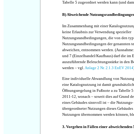
Tabelle 5 zugeordnet werden kann (und dami
B) Abweichende Nutzungsrandbedingunge
Im Zusammenhang mit einer Katalognutzun
keine Erlaubnis zur Verwendung spezieller
Nutzungsrandbedingungen, die von den typi
Nutzungsrandbedingungen der genannten t
abweichen, entnommen werden. (Ausnahme:
und 7 (Einzelhandel/Kaufhaus) darf die im Ei
auszuführende Beleuchtungsstärke in den B
werden – vgl.
Anlage 2 Nr. 2.1.3 EnEV 2014
Eine individuelle Abwandlung von Nutzung
eine Katalognutzung ist damit grundsätzlich
Öffnungsregelung in Fußnote a zu Tabelle 
2011-12, wonach – soweit dies auf Grund d
eines Gebäudes sinnvoll ist – die Nutzungs-
übergeordneter Nutzungen dieses Gebäudes 
Nutzungen übernommen werden können, blei
3. Vorgehen in Fällen einer abweichenden