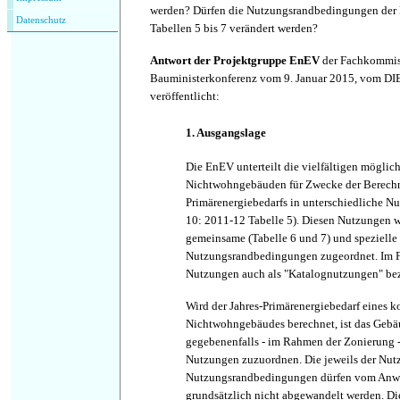
werden? Dürfen die Nutzungsrandbedingungen der
Datenschutz
Tabellen 5 bis 7 verändert werden?
Antwort der Projektgruppe EnEV
der Fachkommis
Bauministerkonferenz vom 9. Januar 2015, vom DIB
veröffentlicht:
1. Ausgangslage
Die EnEV unterteilt die vielfältigen mögli
Nichtwohngebäuden für Zwecke der Berechn
Primärenergiebedarfs in unterschiedliche 
10: 2011-12 Tabelle 5). Diesen Nutzungen w
gemeinsame (Tabelle 6 und 7) und spezielle 
Nutzungsrandbedingungen zugeordnet. Im 
Nutzungen auch als "Katalognutzungen" bez
Wird der Jahres-Primärenergiebedarf eines k
Nichtwohngebäudes berechnet, ist das Gebä
gegebenenfalls - im Rahmen der Zonierung -
Nutzungen zuzuordnen. Die jeweils der Nu
Nutzungsrandbedingungen dürfen vom Anwe
grundsätzlich nicht abgewandelt werden. Die