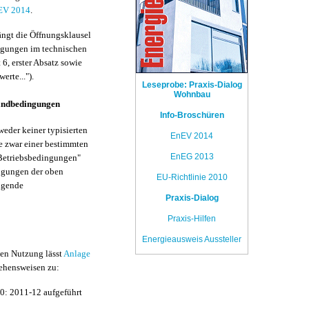
nEV 2014
.
ängt die Öffnungsklausel
ngungen im technischen
6, erster Absatz sowie
erte...").
Leseprobe: Praxis-Dialog
Wohnbau
andbedingungen
Info-Broschüren
eder keiner typisierten
EnEV 2014
 zwar einer bestimmten
EnEG 2013
Betriebsbedingungen"
ngungen der oben
EU-Richtlinie 2010
lgende
Praxis-Dialog
Praxis-Hilfen
Energieausweis Aussteller
den Nutzung lässt
Anlage
gehensweisen zu:
0: 2011-12 aufgeführt