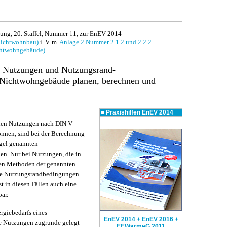
ng, 20. Staffel, Nummer 11, zur EnEV 2014
Nichtwohnbau)
i. V. m.
Anlage 2 Nummer 2.1.2 und 2.2.2
chtwohngebäude)
n Nutzungen und Nutzungsrand-
 Nichtwohngebäude planen, berechnen und
Praxishilfen
EnEV 2014
den Nutzungen nach DIN V
nnen, sind bei der Berechnung
egel genannten
n. Nur bei Nutzungen, die in
 den Methoden der genannten
le Nutzungsrandbedingungen
st in diesen Fällen auch eine
ar.
rgiebedarfs eines
EnEV 2014 + EnEV 2016 +
e Nutzungen zugrunde gelegt
EEWärmeG 2011