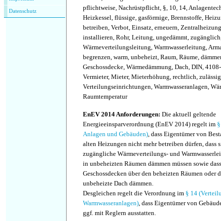
pflichtweise, Nachrüstpflicht, §, 10, 14, Anlagente
Datenschutz
Heizkessel, flüssige, gasförmige, Brennstoffe, Heizu
betreiben, Verbot, Einsatz, erneuern, Zentralheizung
installieren, Rohr, Leitung, ungedämmt, zugänglich
Wärmeverteilungsleitung, Warmwasserleitung, Arm
begrenzen, warm, unbeheizt, Raum, Räume, dämmen
Geschossdecke, Wärmedämmung, Dach, DIN, 4108-2
Vermieter, Mieter, Mieterhöhung, rechtlich, zulässig,
Verteilungseinrichtungen, Warmwasseranlagen, Wä
Raumtemperatur
EnEV 2014 Anforderungen
:
Die aktuell geltende
Energieeinsparverordnung (EnEV 2014) regelt im
§
Anlagen und Gebäuden)
, dass Eigentümer von Best
alten Heizungen nicht mehr betreiben dürfen, dass
zugängliche Wärmeverteilungs- und Warmwasserle
in unbeheizten Räumen dämmen müssen sowie dass 
Geschossdecken über den beheizten Räumen oder d
unbeheizte Dach dämmen.
Desgleichen regelt die Verordnung im
§ 14 (Vertei
Warmwasseranlagen)
, dass Eigentümer von Gebäud
ggf. mit Reglern ausstatten.