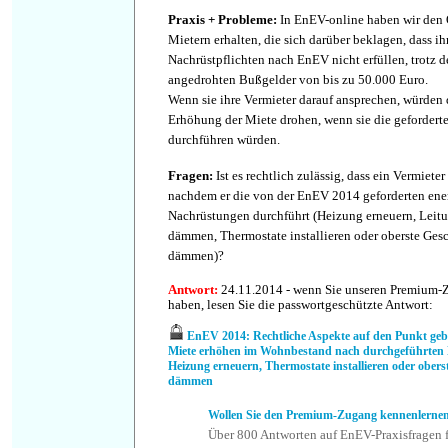
Praxis
+
Probleme
:
In EnEV-online haben wir den 
Mietern erhalten, die sich darüber beklagen, dass ih
Nachrüstpflichten nach EnEV nicht erfüllen, trotz 
angedrohten Bußgelder von bis zu 50.000 Euro.
Wenn sie ihre Vermieter darauf ansprechen, würden d
Erhöhung der Miete drohen, wenn sie die geforder
durchführen würden.
Fragen
:
Ist es rechtlich zulässig, dass ein Vermiete
nachdem er die von der EnEV 2014 geforderten ene
Nachrüstungen durchführt (Heizung erneuern, Leit
dämmen, Thermostate installieren oder oberste Ge
dämmen)?
Antwort
:
24.11.2014 - wenn Sie unseren Premium-
haben, lesen Sie die passwortgeschützte Antwort:
EnEV 2014: Rechtliche Aspekte auf den Punkt geb
Miete erhöhen im Wohnbestand nach durchgeführten 
Heizung erneuern, Thermostate installieren oder ober
dämmen
Wollen Sie den Premium-Zugang kennenlerne
Über 800 Antworten auf EnEV-Praxisfragen f