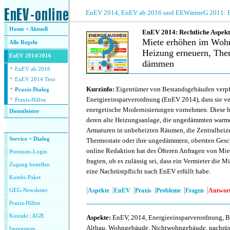
.
EnEV 2014, EnEV ab 2016 und EEWärmeG 2011: Fra
Home + Aktuell
EnEV 2014: Rechtliche Aspekt
Miete erhöhen im Wohn
Alle
Regeln
Heizung erneuern, Ther
EnEV 2014/2016
dämmen
·
EnEV ab 2016
·
.
EnEV 2014 Text
·
Kurzinfo:
Eigentümer von Bestandsgebäuden verpfl
Praxis-Dialog
·
Energieeinsparverordnung (EnEV 2014), dass sie v
Praxis-Hilfen
energetische Modernisierungen vornehmen. Diese b
Dienstleister
deren alte Heizungsanlage, die ungedämmten warm
.
Armaturen in unbeheizten Räumen, die Zentralhei
Service + Dialog
Thermostate oder ihre ungedämmten, obersten Ges
online Redaktion hat des Öfteren Anfragen von Miet
Premium-Login
fragten, ob es zulässig sei, dass ein Vermieter die 
Zugang bestellen
eine Nachrüstpflicht nach EnEV erfüllt habe.
Kombi-Paket
|
|
|
|
|
|
Aspekte
EnEV
Praxis
Probleme
Fragen
Antwor
GEG-Newsletter
Praxis-Hilfen
Kontakt
|
AGB
Aspekte
:
EnEV, 2014, Energieeinsparverordnung, B
Altbau, Wohngebäude, Nichtwohngebäude, nachrüste
Impressum