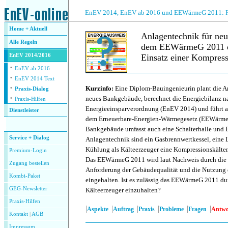
.
EnEV 2014, EnEV ab 2016 und EEWärmeG 2011: Fra
Home + Aktuell
Anlagentechnik für ne
Alle
Regeln
dem EEWärmeG 2011 
EnEV 2014/2016
Einsatz einer Kompress
·
EnEV ab 2016
·
.
EnEV 2014 Text
·
Kurzinfo:
Eine Diplom-Bauingenieurin plant die A
Praxis-Dialog
·
neues Bankgebäude, berechnet die Energiebilanz n
Praxis-Hilfen
Energieeinsparverordnung (EnEV 2014) und führt 
Dienstleister
dem Erneuerbare-Energien-Wärmegesetz (EEWärme
.
Bankgebäude umfasst auch eine Schalterhalle und 
Service + Dialog
Anlagentechnik sind ein Gasbrennwertkessel, eine 
Kühlung als Kälteerzeuger eine Kompressionskälte
Premium-Login
Das EEWärmeG 2011 wird laut Nachweis durch die
Zugang bestellen
Anforderung der Gebäudequalität und die Nutzun
Kombi-Paket
eingehalten. Ist es zulässig das EEWärmeG 2011 du
GEG-Newsletter
Kälteerzeuger einzuhalten?
Praxis-Hilfen
|
|
|
|
|
|
Aspekte
Auftrag
Praxis
Probleme
Fragen
Antwo
Kontakt
|
AGB
Impressum