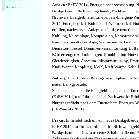
Aspekte
:
EnEV, 2014, Energieeinsparverordnung, Ne
Datenschutz
Bankgebäude, Nichtwohngebäude, Nichtwohnbau, 
Nachweis, Energiebilanz, Erneuerbare-Energien-
2011, Energiebedarf, Kühlbedarf, Wärmebedarf, Nutz
erfüllen, nachweisen, Anlagentechnik, erneuerbare, 
Kühlung, Kälteanlage, Kompression, Kompressionsk
Kompressions-Kälteanlage, Wärmepumpe, Gasbrennw
Brennwert, Kessel, Brennwertkessel, Lüftung, Lüftu
Kälteerzeuger, Anforderungen, Kombination, Nutzu
Gleichzeitigkeit, Abwärme, Abwärmenutzung, Ersa
Kraft-Wärme-Kopplung, KWK, Kraft-Wärme-Kälte-
Auftrag
:
Eine Diplom-Bauingenieurin plant die Anl
neues Bankgebäude.
Sie berechnet auch die Energiebilanz nach der Ene
(EnEV 2014) und führt auch den Nachweis der Erfü
Nutzungspflicht nach dem Erneuerbare-Energien-
(EEWärmeG 2011).
Praxis
:
Es handelt sich um ein neues Bankgebäude, 
EnEV 2014 um ein „zu errichtendes Nichtwohngeb
Bankgebäude umfasst auch eine Schalterhalle und 
Anlagentechnik sind ein Gasbrennwertkessel, eine 