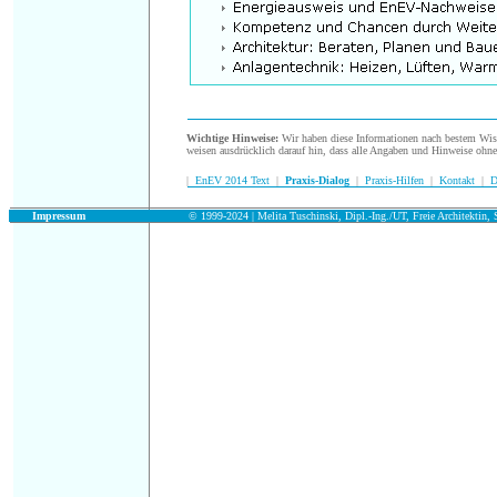
.
Wichtige Hinweise:
Wir haben diese Informationen nach bestem Wisse
weisen ausdrücklich darauf hin, dass alle Angaben und Hinweise ohn
|
EnEV 2014 Text
|
Praxis-Dialog
|
Praxis-Hilfen
|
Kontakt
|
D
.
Impressum
© 1999-2024 | Melita Tuschinski, Dipl.-Ing./UT, Freie Architektin, S