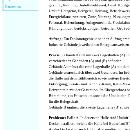
gekühlt, Kühlung, Umluft-Kühlgerät, Gerät, Kühlger
Datenschutz
Umluft-Heizgerät, Heizgerät, Heizung, Betriebsweise
Energiebilanz, zonieren, Zone, Nutzung, Nutzungs
Personal, Beleuchtung, Anlagentechnik, Produktion
Kühlung, nicht, berücksichtigen, betroffen, Gebäud
Auftrag
:
Ein Diplomingenieur hat den Auftrag erhal
Industrie-Gebäude jeweils einen Energieausweis zu e
Praxis
:
Es handelt sich um zwei Lagerhallen (A) und
verschiedenen Gebäuden (A) und (B) befinden.
Gebäude A umfasst die erste Lagerhalle (A) mit dem
Gebäude erstreckt sich über zwei Geschosse. Im Erd
die Halle mit dem Kühlbereich sowie weitere Bereich
Entsorgung, Geräte- und Technik-Raum, Kälte-Mas
Heizzentrale mit der Gasstation. Im Obergeschoss be
Büroräume, ein Pausenraum sowie die Umkleiden, 
für die Belegschaft.
Gebäude B umfasst die zweite Lagerhalle (B) sowie 
Probleme
:
Halle A: In der ersten Halle sind Umluft
Decke installiert, welche die Halle bei Bedarf auf 
An der Decke sind auch Umluft-Heizgeräte montiert