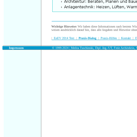
.
Wichtige Hinweise:
Wir haben diese Informationen nach bestem Wisse
weisen ausdrücklich darauf hin, dass alle Angaben und Hinweise ohn
|
EnEV 2014 Text
|
Praxis-Dialog
|
Praxis-Hilfen
|
Kontakt
|
D
.
Impressum
© 1999-2024 | Melita Tuschinski, Dipl.-Ing./UT, Freie Architektin, S