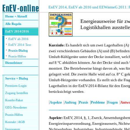
.
EnEV 2014, EnEV ab 2016 und EEWärmeG 2011: Fra
Home + Aktuell
Energieausweise für zw
Alle
Regeln
Logistikhallen ausstell
EnEV 2014/2016
·
.
EnEV ab 2016
·
Kurzinfo:
Es handelt sich um zwei Lagerhallen (A) u
EnEV 2014 Text
·
zwei verschiedenen Gebäuden (A) und (B) befinden. 
Praxis-Dialog
·
Umluft-Kühlgeräte unter der Decke installiert, welc
Praxis-Hilfen
auf 8 °C abkühlen können. An der Decke sind auch
Dienstleister
montiert. Die Betriebsweise hängt davon ab, was für
.
gelagert wird. Die zweite Halle wird auf ca. 8° C ge
Service + Dialog
Umluft-Heizgeräte vorhanden. Es stellt sich die Fra
Lagerhallen in der EnEV-2014-Bilanz für den Ener
Premium-Login
berücksichtigt werden.
Zugang bestellen
Kombi-Paket
|
|
|
|
|
|
Aspekte
Auftrag
Praxis
Probleme
Fragen
Antwo
GEG-Newsletter
Praxis-Hilfen
Aspekte
:
EnEV, 2014, §, 1, Zweck, Anwendungsber
Kontakt
|
AGB
Energieeinsparverordnung, Energieausweis, Nicht
Nichtwohnbau, Industriebau, Industriegebäude, Hall
Impressum