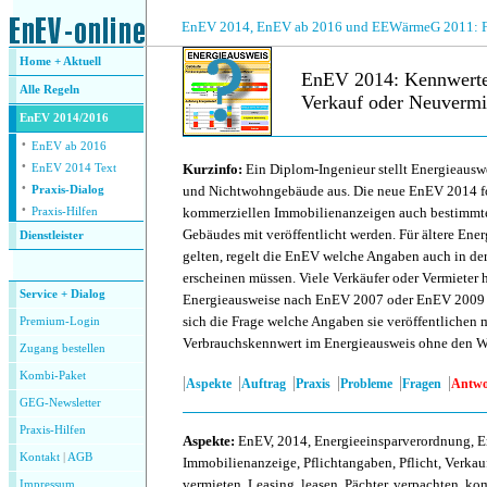
.
EnEV 2014, EnEV ab 2016 und EEWärmeG 2011: Fra
Home + Aktuell
EnEV 2014: Kennwerte 
Alle
Regeln
Verkauf oder Neuvermi
EnEV 2014/2016
·
.
EnEV ab 2016
·
Kurzinfo:
Ein Diplom-Ingenieur stellt Energieausw
EnEV 2014 Text
·
und Nichtwohngebäude aus. Die neue EnEV 2014 for
Praxis-Dialog
·
kommerziellen Immobilienanzeigen auch bestimmt
Praxis-Hilfen
Gebäudes mit veröffentlicht werden. Für ältere Ene
Dienstleister
gelten, regelt die EnEV welche Angaben auch in d
.
erscheinen müssen. Viele Verkäufer oder Vermieter 
Service + Dialog
Energieausweise nach EnEV 2007 oder EnEV 2009 aus
sich die Frage welche Angaben sie veröffentlichen 
Premium-Login
Verbrauchskennwert im Energieausweis ohne den Wa
Zugang bestellen
Kombi-Paket
|
|
|
|
|
|
Aspekte
Auftrag
Praxis
Probleme
Fragen
Antwo
GEG-Newsletter
Praxis-Hilfen
Aspekte
:
EnEV, 2014, Energieeinsparverordnung, E
Kontakt
|
AGB
Immobilienanzeige, Pflichtangaben, Pflicht, Verkau
vermieten, Leasing, leasen, Pächter, verpachten, k
Impressum