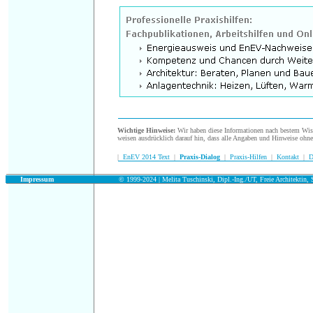
.
Wichtige Hinweise:
Wir haben diese Informationen nach bestem Wisse
weisen ausdrücklich darauf hin, dass alle Angaben und Hinweise ohn
|
EnEV 2014 Text
|
Praxis-Dialog
|
Praxis-Hilfen
|
Kontakt
|
D
.
Impressum
© 1999-2024 | Melita Tuschinski, Dipl.-Ing./UT, Freie Architektin, S