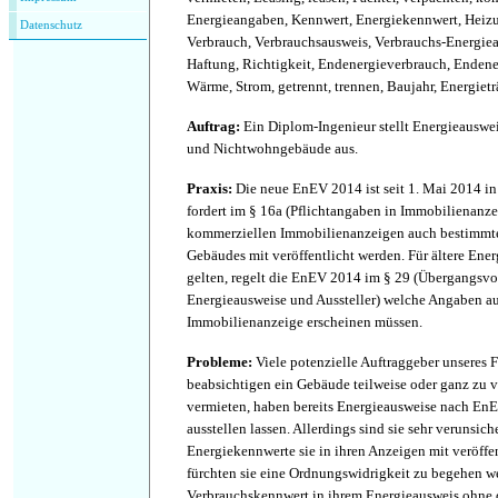
Energieangaben, Kennwert, Energiekennwert, Heiz
Datenschutz
Verbrauch, Verbrauchsausweis, Verbrauchs-Energieau
Haftung, Richtigkeit, Endenergieverbrauch, Endener
Wärme, Strom, getrennt, trennen, Baujahr, Energietr
Auftrag
:
Ein Diplom-Ingenieur stellt Energieauswe
und Nichtwohngebäude aus.
Praxis
:
Die neue EnEV 2014 ist seit 1. Mai 2014 in
fordert im § 16a (Pflichtangaben in Immobilienanzei
kommerziellen Immobilienanzeigen auch bestimmt
Gebäudes mit veröffentlicht werden. Für ältere Ene
gelten, regelt die EnEV 2014 im § 29 (Übergangsvor
Energieausweise und Aussteller) welche Angaben au
Immobilienanzeige erscheinen müssen.
Probleme
:
Viele potenzielle Auftraggeber unseres Fr
beabsichtigen ein Gebäude teilweise oder ganz zu 
vermieten, haben bereits Energieausweise nach E
ausstellen lassen. Allerdings sind sie sehr verunsic
Energiekennwerte sie in ihren Anzeigen mit veröff
fürchten sie eine Ordnungswidrigkeit zu begehen w
Verbrauchskennwert in ihrem Energieausweis ohne