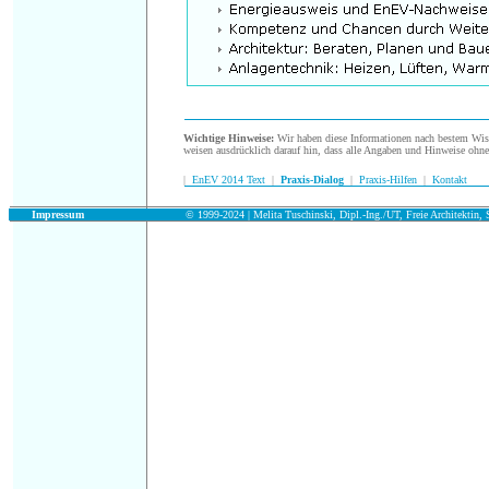
.
Wichtige Hinweise:
Wir haben diese Informationen nach bestem Wisse
weisen ausdrücklich darauf hin, dass alle Angaben und Hinweise ohn
|
EnEV 2014 Text
|
Praxis-Dialog
|
Praxis-Hilfen
|
Kontakt
.
Impressum
© 1999-2024 | Melita Tuschinski, Dipl.-Ing./UT, Freie Architektin, S