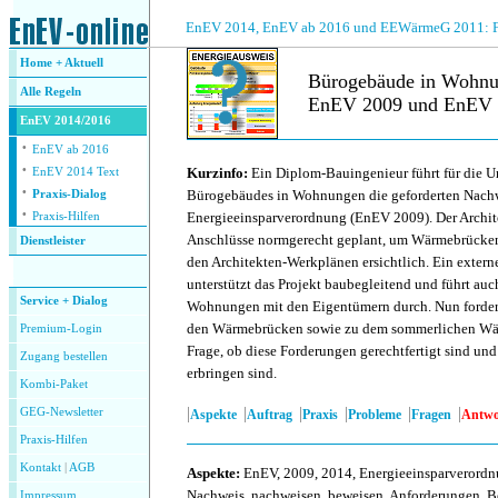
.
EnEV 2014, EnEV ab 2016 und EEWärmeG 2011: Fra
Home + Aktuell
Bürogebäude in Wohnu
Alle
Regeln
EnEV 2009 und EnEV 
EnEV 2014/2016
·
.
EnEV ab 2016
·
Kurzinfo:
Ein Diplom-Bauingenieur führt für die 
EnEV 2014 Text
·
Bürogebäudes in Wohnungen die geforderten Nachw
Praxis-Dialog
·
Energieeinsparverordnung (EnEV 2009). Der Archite
Praxis-Hilfen
Anschlüsse normgerecht geplant, um Wärmebrücken 
Dienstleister
den Architekten-Werkplänen ersichtlich. Ein externe
.
unterstützt das Projekt baubegleitend und führt a
Service + Dialog
Wohnungen mit den Eigentümern durch. Nun fordert
den Wärmebrücken sowie zu dem sommerlichen Wärme
Premium-Login
Frage, ob diese Forderungen gerechtfertigt sind un
Zugang bestellen
erbringen sind.
Kombi-Paket
|
|
|
|
|
|
GEG-Newsletter
Aspekte
Auftrag
Praxis
Probleme
Fragen
Antwo
Praxis-Hilfen
Kontakt
|
AGB
Aspekte
:
EnEV, 2009, 2014, Energieeinsparverordn
Nachweis, nachweisen, beweisen, Anforderungen, B
Impressum