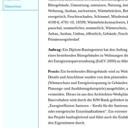
Bürogebäude, Umnutzung, umnutzen, Nutzung, änd
Datenschutz
Wohnung, Ausbau, nachweisen, Wärmebrücken, Bet
energetisch, Feuchteschaden, Schimmel, Mindestwä
4108-6, 4701-10, 18599, Wärmebrückennachweis, 
pauschal, sommerlicher, sommerlich, Wärmeschutz,
Anbau, Ausbau, Umbau, öffentlich, Gebäude, Feucht
Primärenergiebedarf
Auftrag
:
Ein Diplom-Bauingenieur hat den Auftrag 
eines bestehenden Bürogebäudes in Wohnungen die
der Energieeinsparverordnung (EnEV 2009) zu führ
Praxis
:
Ein bestehendes Bürogebäude wird zu Woh
Details und Anschlüsse wurden von dem planenden
(Wärmeschutz und Energieeinsparung in Gebäuden)
Planungs- und Ausführungsbeispiele) ausgebildet
vermeiden. Dieses ist aus den Architekten-Werkplän
Bauvorhaben wird durch die KfW-Bank gefördert 
„Energieeffizient Sanieren – Kredit für die Sanier
oder energetische Einzelmaßnahmen“. Ein externer Q
das Projekt baubegleitend und führt auch die En
den Eigentümern durch.