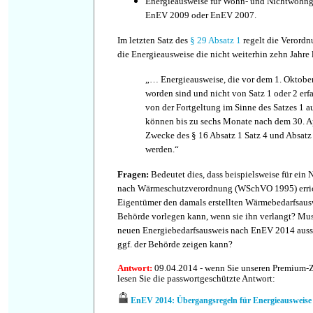
Energieausweise für Wohn- und Nichtwohng
EnEV 2009 oder EnEV 2007.
Im letzten Satz des
§ 29 Absatz 1
regelt die Verord
die Energieausweise die nicht weiterhin zehn Jahre 
„… Energieausweise, die vor dem 1. Oktober
worden sind und nicht von Satz 1 oder 2 erfa
von der Fortgeltung im Sinne des Satzes 1 a
können bis zu sechs Monate nach dem 30. Ap
Zwecke des § 16 Absatz 1 Satz 4 und Absatz
werden.“
Fragen
:
Bedeutet dies, dass beispielsweise für ei
nach Wärmeschutzverordnung (WSchVO 1995) erric
Eigentümer den damals erstellten Wärmebedarfsau
Behörde vorlegen kann, wenn sie ihn verlangt? Mu
neuen Energiebedarfsausweis nach EnEV 2014 ausste
ggf. der Behörde zeigen kann?
Antwort
:
09.04.2014 - wenn Sie unseren Premium-
lesen Sie die passwortgeschützte Antwort:
EnEV 2014: Übergangsregeln für Energieausweise