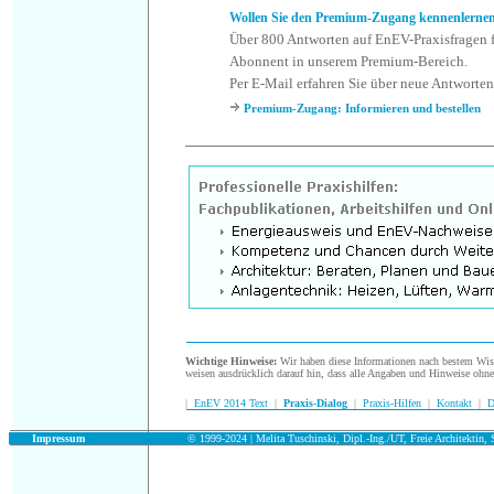
Wollen Sie den Premium-Zugang kennenlerne
Über 800 Antworten auf EnEV-Praxisfragen f
Abonnent in unserem Premium-Bereich.
Per E-Mail erfahren Sie über neue Antworten
Premium-Zugang: Informieren und bestellen
.
Wichtige Hinweise:
Wir haben diese Informationen nach bestem Wisse
weisen ausdrücklich darauf hin, dass alle Angaben und Hinweise ohn
|
EnEV 2014 Text
|
Praxis-Dialog
|
Praxis-Hilfen
|
Kontakt
|
D
.
Impressum
© 1999-2024 | Melita Tuschinski, Dipl.-Ing./UT, Freie Architektin, S