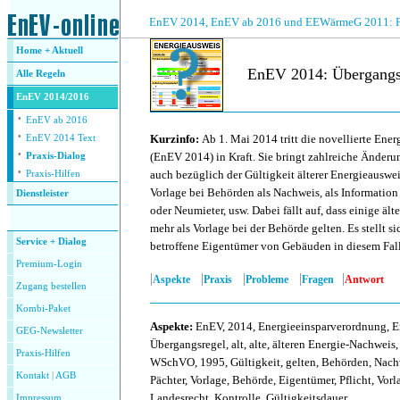
.
EnEV 2014, EnEV ab 2016 und EEWärmeG 2011: Fra
Home + Aktuell
EnEV 2014: Übergangsr
Alle
Regeln
EnEV 2014/2016
·
.
EnEV ab 2016
·
Kurzinfo:
Ab 1. Mai 2014 tritt die novellierte Ene
EnEV 2014 Text
·
(EnEV 2014) in Kraft. Sie bringt zahlreiche Ände
Praxis-Dialog
·
auch bezüglich der Gültigkeit älterer Energieauswei
Praxis-Hilfen
Vorlage bei Behörden als Nachweis, als Information 
Dienstleister
oder Neumieter, usw. Dabei fällt auf, dass einige äl
.
mehr als Vorlage bei der Behörde gelten. Es stellt si
Service + Dialog
betroffene Eigentümer von Gebäuden in diesem Fall
Premium-Login
|
|
|
|
|
Aspekte
Praxis
Probleme
Fragen
Antwort
Zugang bestellen
Kombi-Paket
Aspekte
:
EnEV, 2014, Energieeinsparverordnung, E
GEG-Newsletter
Übergangsregel, alt, alte, älteren Energie-Nachwei
Praxis-Hilfen
WSchVO, 1995, Gültigkeit, gelten, Behörden, Nachw
Kontakt
|
AGB
Pächter, Vorlage, Behörde, Eigentümer, Pflicht, Vor
Landesrecht, Kontrolle, Gültigkeitsdauer
Impressum